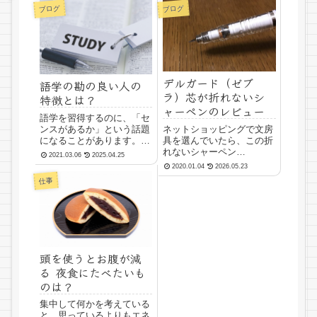
ブログ
ブログ
デルガード（ゼブ
語学の勘の良い人の
ラ）芯が折れないシ
特徴とは？
ャーペンのレビュー
語学を習得するのに、「セ
ンスがあるか」という話題
ネットショッピングで文房
になることがあります。確
具を選んでいたら、この折
かに、勘の良い人は習得が
れないシャーペン
2021.03.06
2025.04.25
早いですが、習得するのに
（DelGuard）がとても気に
2020.01.04
2026.05.23
時間がかかるかどうかとい
なったので、購入してみま
仕事
う個人差はあっても、コツ
した。人気商品だというこ
コツと積み重ねていけば、
とで、なぜそこまで人気が
ほとんどの人は新しい言語
あるのか知りたくなったか
を使える能力があると思
らです。「デルガード」と
い...
いう種類で、製造してい
る...
頭を使うとお腹が減
る 夜食にたべたいも
のは？
集中して何かを考えている
と、思っているよりもエネ