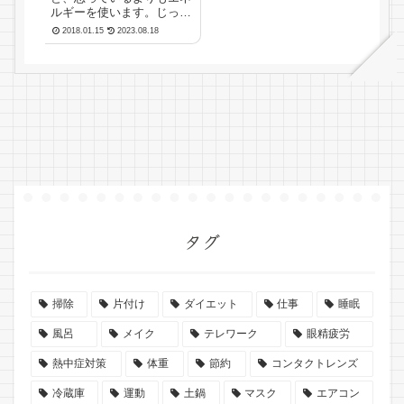
ルギーを使います。じっと
して動いていないように見
2018.01.15
2023.08.18
えても、頭の中では激しく
脳を使っているのです。そ
れで、けっこうお腹が空き
ます。将棋の棋士たちは、
じっと碁盤の前に座ってい
て体はあまり動いていな
く...
タグ
掃除
片付け
ダイエット
仕事
睡眠
風呂
メイク
テレワーク
眼精疲労
熱中症対策
体重
節約
コンタクトレンズ
冷蔵庫
運動
土鍋
マスク
エアコン