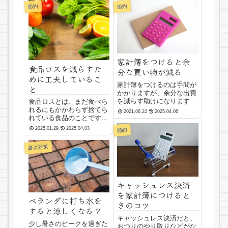
節約
節約
家計簿をつけると余
食品ロスを減らすた
分な買い物が減る
めに工夫しているこ
家計簿をつけるのは手間が
と
かかりますが、余分な出費
を減らす助けになります。
食品ロスとは、まだ食べら
これは体重を記録するだけ
れるにもかかわらず捨てら
2021.06.22
2025.04.06
ダイエットと同じようなも
れている食品のことです。
ので、記録していく過程の
食品を使い切って無駄をな
2025.01.29
2025.04.03
節約
中で、記録を良くしたくな
くすことは、物価高騰の対
る効果があるからです。記
策としても、環境問題を考
暑さ対策
録していると、意外と出費
えた時にも、大切なポイン
が多いことなどに気がつ
トになりますね。冷蔵庫の
く...
中に、無駄なものがない
と、よく片付き、管理しや
キャッシュレス決済
す...
を家計簿につけると
ベランダに打ち水を
きのコツ
すると涼しくなる？
キャッシュレス決済だと、
少し暑さのピークを過ぎた
おつりのやり取りなどがな