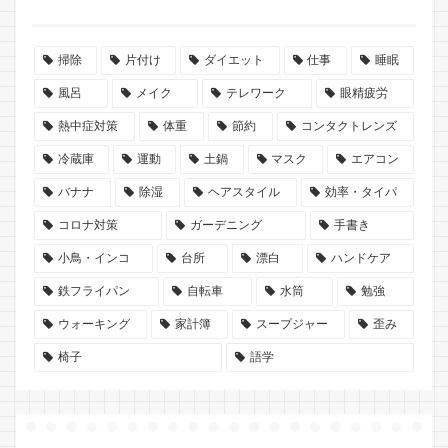
掃除
片付け
ダイエット
仕事
睡眠
風呂
メイク
テレワーク
眼精疲労
熱中症対策
体重
節約
コンタクトレンズ
冷蔵庫
運動
土鍋
マスク
エアコン
バナナ
除湿
ヘアスタイル
効率・タイパ
コロナ対策
ガーデニング
手書き
小鳥・インコ
台所
漂白
ハンドケア
鉄フライパン
自転車
水筒
勉強
ウォーキング
家計簿
スープジャー
歪み
椅子
語学