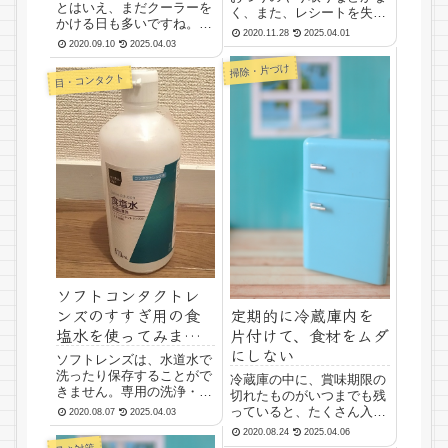
とはいえ、まだクーラーを
く、また、レシートを失く
かける日も多いですね。雨
しても電子的に使用明細を
2020.11.28
2025.04.01
の日の湿った空気も、エア
確認することができるとこ
2020.09.10
2025.04.03
コンをかけることで除湿す
ろが便利ですね。とはい
掃除・片づけ
ることができます。8月中
え、キャッシュレスの種類
目・コンタクト
旬〜下旬がとても暑かった
が多いと家計簿をつけにく
ので、ベランダに打ち水を
いと思うところがありま
することで、暑さを多少和
す。理由は、買い物で決済
らげていました。アパー
した...
ト...
ソフトコンタクトレ
ンズのすすぎ用の食
定期的に冷蔵庫内を
塩水を使ってみまし
片付けて、食材をムダ
た
にしない
ソフトレンズは、水道水で
洗ったり保存することがで
冷蔵庫の中に、賞味期限の
きません。専用の洗浄・保
切れたものがいつまでも残
存液を使うことになってい
っていると、たくさん入っ
2020.08.07
2025.04.03
ます。コンタクトレンズシ
ているように見えるのに、
2020.08.24
2025.04.06
ョップだけでなく、ドラッ
実際には使える物が少ない