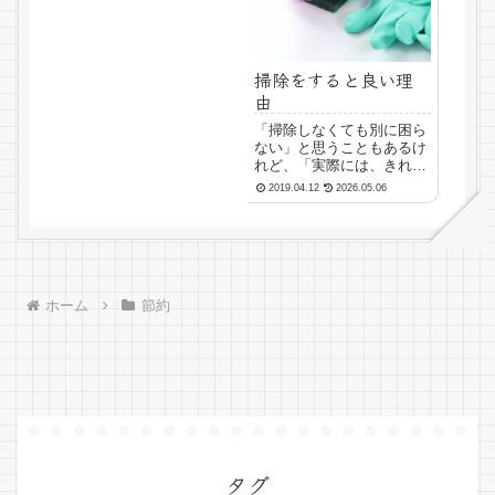
省...
掃除をすると良い理
由
「掃除しなくても別に困ら
ない」と思うこともあるけ
れど、「実際には、きれい
に掃除されている状態が好
2019.04.12
2026.05.06
き」だという人は多いこと
でしょう。ただ単に、「掃
除してもまたすぐに汚れる
し」と思って、モチベーシ
ョンが上がらないのかもし
れませんね。掃除する気
ホーム
節約
に...
タグ