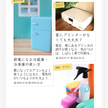
暑さ対策
グストアなどでもコンタク
ということがありますね。
ブログ
ト用の洗浄液を簡単に見つ
使い切れないで傷んた食材
けることができます。目に
は廃棄することになるの
直接触れるものなので、
で、もったいないです。冷
清...
蔵庫のそうじをすると、食
材...
家にプリンターがな
くても大丈夫？
最近、家にあるプリンタの
調子が悪くなり、気がつけ
ば、しばらく家で印刷をし
ていません。これまでは、
節電になる冷蔵庫・
2019.07.27
2024.01.01
「プリンターは必需品だ」
冷凍庫の使い方
と思っていましたが、コン
掃除・片づけ
ビニで文書をプリントアウ
夏になってエアコンをよく
トできることを知ってから
使うようになると、電気代
は、家にプリンタがなくて
がいつもよりかかるように
もやっていけそうな気が
なりますね。また、室温が
2020.07.04
2025.02.18
し...
高くなってくると、冷蔵庫
を冷やすためにいつもより
余分に電力を消費します。
エアコンだけでなく、冷蔵
庫の電気代もけっこうかか
るものです。最近では、