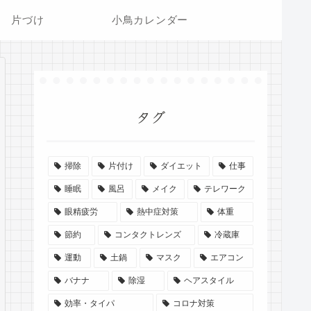
片づけ
小鳥カレンダー
タグ
掃除
片付け
ダイエット
仕事
睡眠
風呂
メイク
テレワーク
眼精疲労
熱中症対策
体重
節約
コンタクトレンズ
冷蔵庫
運動
土鍋
マスク
エアコン
バナナ
除湿
ヘアスタイル
効率・タイパ
コロナ対策