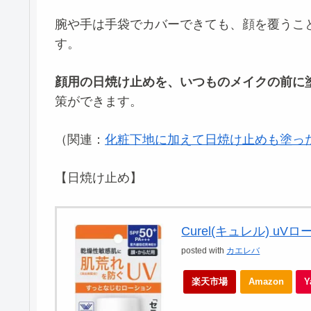
腕や手は手袋でカバーできても、顔を覆うこ
す。
顔用の日焼け止めを、いつものメイクの前に
策ができます。
（関連：
化粧下地に加えて日焼け止めも塗っ
【日焼け止め】
Curel(キュレル) uVロ
posted with
カエレバ
楽天市場
Amazon