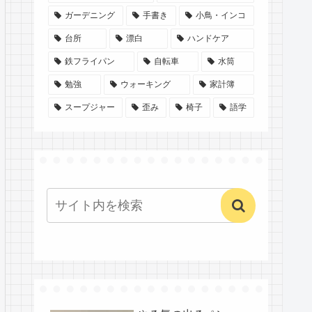
ガーデニング
手書き
小鳥・インコ
台所
漂白
ハンドケア
鉄フライパン
自転車
水筒
勉強
ウォーキング
家計簿
スープジャー
歪み
椅子
語学