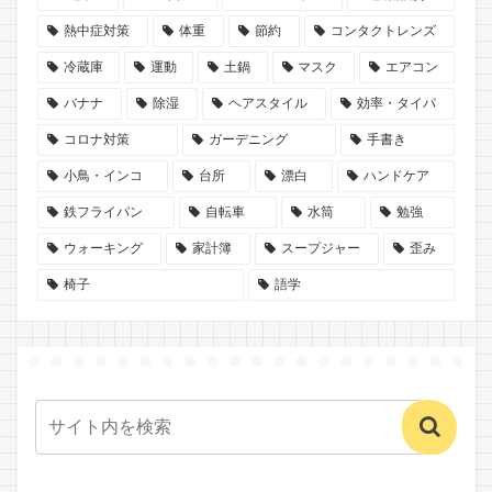
熱中症対策
体重
節約
コンタクトレンズ
冷蔵庫
運動
土鍋
マスク
エアコン
バナナ
除湿
ヘアスタイル
効率・タイパ
コロナ対策
ガーデニング
手書き
小鳥・インコ
台所
漂白
ハンドケア
鉄フライパン
自転車
水筒
勉強
ウォーキング
家計簿
スープジャー
歪み
椅子
語学