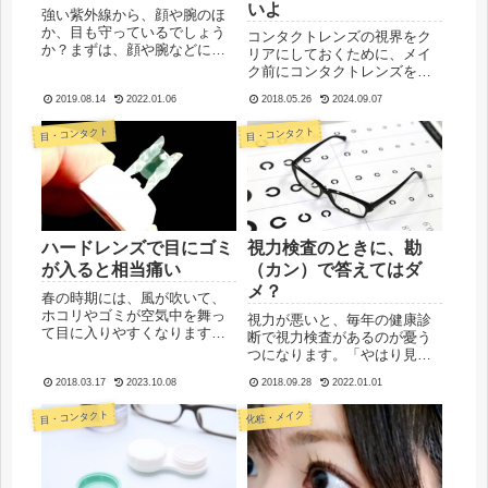
いよ
強い紫外線から、顔や腕のほ
か、目も守っているでしょう
コンタクトレンズの視界をク
か？まずは、顔や腕などに日
リアにしておくために、メイ
焼け止めクリームを塗るなど
ク前にコンタクトレンズを装
の対策を取っている人が多い
着する方が良いですよ。化粧
と思いますが、目の紫外線対
2019.08.14
2022.01.06
2018.05.26
2024.09.07
品に含まれている油分が、レ
策もできるといいですね。目
ンズに付着してしまうのを防
目・コンタクト
目・コンタクト
へのUV対策は、まずサングラ
げるからです。これは、初め
スを思い浮かべる人が多いと
てコンタクトを処方してもら
思い...
った時に教えてもらいまし
た。コン...
ハードレンズで目にゴミ
視力検査のときに、勘
が入ると相当痛い
（カン）で答えてはダ
メ？
春の時期には、風が吹いて、
ホコリやゴミが空気中を舞っ
視力が悪いと、毎年の健康診
て目に入りやすくなります。
断で視力検査があるのが憂う
花粉だけでなく、黄砂や、
つになります。「やはり見え
PM2.5、他にもいろんなゴミ
ないな～」ということを再確
が飛んでいることが特に多い
2018.03.17
2023.10.08
2018.09.28
2022.01.01
認できてしまうからです。ま
季節です。新学期や新年度の
た、「さらに視力が落ちてい
目・コンタクト
化粧・メイク
時期なので、この機会に新た
たら嫌だな〜」と不安になる
にコンタクトレンズに変えた
こともあります。目が悪いこ
り、...
とは分かっていても、「もっ
とくっ...