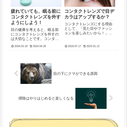
疲れていても、眠る前に
コンタクトレンズで目ヂ
コンタクトレンズを外す
カラはアップするか？
ようにしよう！
コンタクトレンズにする理由
として、「見た目やファッシ
目の健康を考えると、眠る前
ョンを楽しみたいから！」と
にコンタクトレンズを外すの
いう人は多いと思います。も
は大切なことです。コンタク
ちろん、オシャレなメガネも
トレンズは、メガネよりも自
ありますが、服装やメイクに
2018.03.19
2024.04.26
2018.07.17
2023.01.12
分の目の感覚に近く、つい外
よってメガネを使い分けるの
すのを忘れてしまいがちなの
も大変です。芸能人の人でも
で、装用時間を守るように、
なければ、そんなにたくさん
注意が必要です。眠ったまま
の種類...
コンタクトレンズをしている
と、か...
目の下にクマができる原因
掃除はやりはじめると楽しくなる