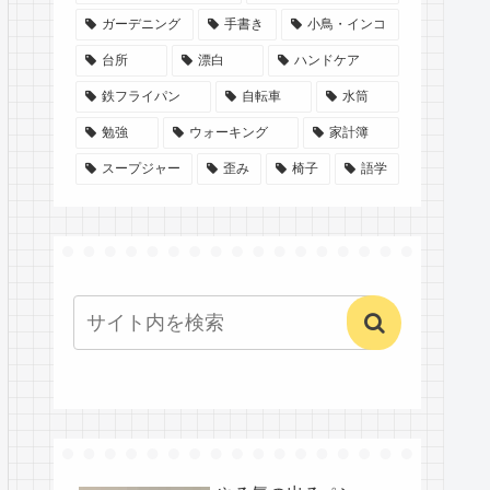
ガーデニング
手書き
小鳥・インコ
台所
漂白
ハンドケア
鉄フライパン
自転車
水筒
勉強
ウォーキング
家計簿
スープジャー
歪み
椅子
語学