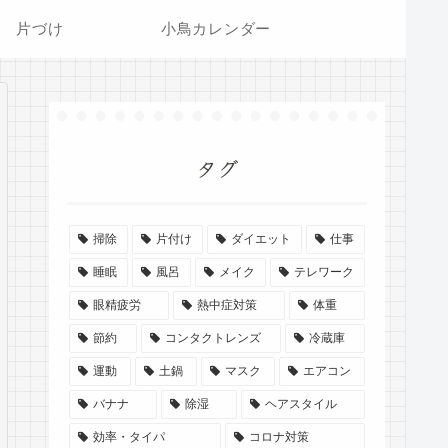
片づけ
小鳥カレンダー
タグ
掃除
片付け
ダイエット
仕事
睡眠
風呂
メイク
テレワーク
眼精疲労
熱中症対策
体重
節約
コンタクトレンズ
冷蔵庫
運動
土鍋
マスク
エアコン
バナナ
除湿
ヘアスタイル
効率・タイパ
コロナ対策