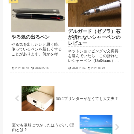
ダーの葉も少しブレンドして
をうまく切れるかに影響しま
みました。材料【材料】・レ
す。早起きしたくても、目覚
モングラス 葉1枚・スペアミ
ましの音に気がつかずにしば
ント...
らく...
デルガード（ゼブラ）芯
やる気の出るペン
が折れないシャーペンの
レビュー
やる気を出したいと思う時、
使っているペンを新しくする
ネットショッピングで文房具
ことがあります。何かを考え
を選んでいたら、この折れな
たり書いたりするときに、ペ
いシャーペン（DelGuard）が
ンを持っている時間は結構長
とても気になったので、購入
く、また手に持っているとき
2026.05.10
2026.05.16
2020.01.04
2026.05.23
してみました。人気商品だと
にペンは視界によく入りま
いうことで、なぜそこまで人
す。やる気の出るペンを見る
気があるのか知りたくなった
と、ペンを選んだ時の気持ち
からです。「デルガード」と
や使い道...
いう種類で、製造している...
家にプリンターがなくても大丈夫？
夏でも湯船につかったほうがいい理
由とは？