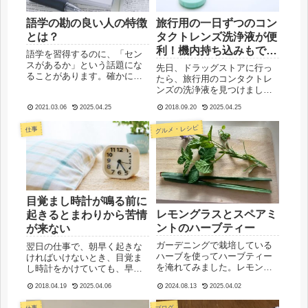
語学の勘の良い人の特徴
旅行用の一日ずつのコン
とは？
タクトレンズ洗浄液が便
利！機内持ち込みもでき
語学を習得するのに、「セン
る
スがあるか」という話題にな
先日、ドラッグストアに行っ
ることがあります。確かに、
たら、旅行用のコンタクトレ
勘の良い人は習得が早いです
ンズの洗浄液を見つけまし
が、習得するのに時間がかか
た！「これは良い！」と思っ
るかどうかという個人差はあ
2021.03.06
2025.04.25
2018.09.20
2025.04.25
たのが、1日ごとの量で小包装
っても、コツコツと積み重ね
パックになっていたことで
グルメ・レシピ
仕事
ていけば、ほとんどの人は新
す。これまでにおまけ用とし
しい言語を使える能力がある
て見たことのある小さなボト
と思い...
ルよりもさらに一個ずつが小
さく、旅...
目覚まし時計が鳴る前に
レモングラスとスペアミ
起きるとまわりから苦情
ントのハーブティー
が来ない
ガーデニングで栽培している
翌日の仕事で、朝早く起きな
ハーブを使ってハーブティー
ければいけないとき、目覚ま
を淹れてみました。レモング
し時計をかけていても、早い
ラス、スペアミントの組み合
時間にちゃんと起きられるか
2018.04.19
2025.04.06
2024.08.13
2025.04.02
わせはすっきりと飲みやすい
心配になりますね。朝起きれ
と思います。今回は、ラベン
るかによって、1日のスタート
ブログ
仕事