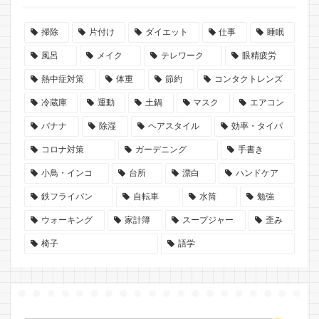
掃除
片付け
ダイエット
仕事
睡眠
風呂
メイク
テレワーク
眼精疲労
熱中症対策
体重
節約
コンタクトレンズ
冷蔵庫
運動
土鍋
マスク
エアコン
バナナ
除湿
ヘアスタイル
効率・タイパ
コロナ対策
ガーデニング
手書き
小鳥・インコ
台所
漂白
ハンドケア
鉄フライパン
自転車
水筒
勉強
ウォーキング
家計簿
スープジャー
歪み
椅子
語学