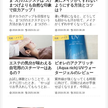
まつげのエクステはつけ
夏にメイクがくずれない
まつげよりも自然な印象
ようにする方法とコツ
で目力アップ！
は？
目ヂカラのアップを目指すな
暑い季節になると、どうして
ら、まつげのエクステという
も顔からも汗が出て、メイク
方法があります。まつげの一
がくずれやすくなってしまい
本一本にエクステをつける方
ますね。皮脂でテカったり、
2018.08.03
2023.01.12
2019.05.30
2023.08.28
法なので、つけまつげよりも
ファンデーションがヨレた
自然な仕上がりになります。
り、まだらになったりするト
化粧・メイク
化粧・メイク
実際にエクステをつけてもら
ラブルが起きます。いくつか
ったあとは、ビューラーでま
の点に気をつけると、夏場で
つげをカールさせたりマスカ
もメイクが崩れにくくなりま
ラをつ...
すよ。例...
エステの気分が味わえる
ビオレのアクアリッチ
自宅用のスチーマーはあ
（Aqua rich) UVウォー
るの？
タージェルのレビュー
お試し体験ということで、エ
紫外線が強くなってくる時期
ステに行ったとき、「やっぱ
に向けて、日焼け止めが手放
りお手入れしてもらうとお肌
せばくなります。今回は、ビ
のコンディションが変わる
オレのアクアリッチ（Aqua
2019.06.06
2025.04.06
2019.05.30
2022.01.18
な〜」と実感しました。仕上
rich）という、WATER GEL の
がりには満足しましたが、
タイプを購入することにしま
「毎回エステに行くのも高く
した。以前にも使ったことが
なるし、自宅でもできたらい
ありますが、サラッとしてい