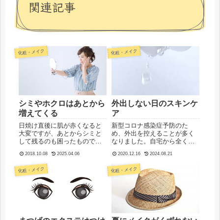
関連記事
化粧・メイク
化粧・メイク
シミやホクロはあとから
外出しない日のスキンケ
増えてくる
ア
日焼け直後に肌が赤くなると
新型コロナ感染症予防のた
大変ですが、あとからシミと
め、外出を控えることが多く
して残るのも困ったもので
なりました。自宅から全く出
す。数ヶ月後に出てくれば早
ない日もあるかもしれません
2018.10.08
2025.04.06
2020.12.16
2024.08.21
い方で、何年も後になってシ
ね。人に直接会わない日に
ミになることもあるとも言わ
は、メイクをしないことにす
化粧・メイク
化粧・メイク
れていますね。シミになって
る人もいれば、いつも通りの
しまうと、なかなか簡単に消
メイクにする人も、ナチュラ
えてはくれません。夏の非常
ルメイクにする人もいると思
に暑い時...
います。外...