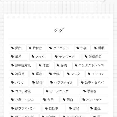
タグ
掃除
片付け
ダイエット
仕事
睡眠
風呂
メイク
テレワーク
眼精疲労
熱中症対策
体重
節約
コンタクトレンズ
冷蔵庫
運動
土鍋
マスク
エアコン
バナナ
除湿
ヘアスタイル
効率・タイパ
コロナ対策
ガーデニング
手書き
小鳥・インコ
台所
漂白
ハンドケア
鉄フライパン
自転車
水筒
勉強
ウォーキング
家計簿
スープジャー
歪み