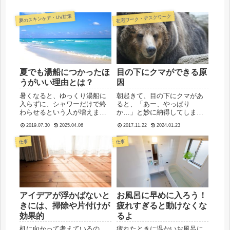
在宅ワーク・デスクワーク
夏のスキンケア・UV対策
夏でも湯船につかったほ
目の下にクマができる原
うがいい理由とは？
因
暑くなると、ゆっくり湯船に
朝起きて、目の下にクマがあ
入らずに、シャワーだけで終
ると、「あー、やっぱり
わらせるという人が増えます
か…」と妙に納得してしまう
ね。少し外に出ただけでも汗
ときがあります。前日の夜に
2019.07.30
2025.04.06
2017.11.22
2024.01.23
をたくさんかくので、1日に何
眠るのが遅かったか、テレビ
度もシャワーを浴びることも
やインターネットをしていて
仕事
仕事
あるでしょう。わざわざ、お
画面を見ている時間が長かっ
風呂でさらに汗をかきたくな
たか、など何か思い当たると
い、と思うかもしれません
ころがある場合です。そし
が、夏...
て、ちょっと...
アイデアが浮かばないと
お風呂に早めに入ろう！
きには、掃除や片付けが
疲れすぎると動けなくな
効果的
るよ
机に向かって考えているの
疲れたときに温かいお風呂に