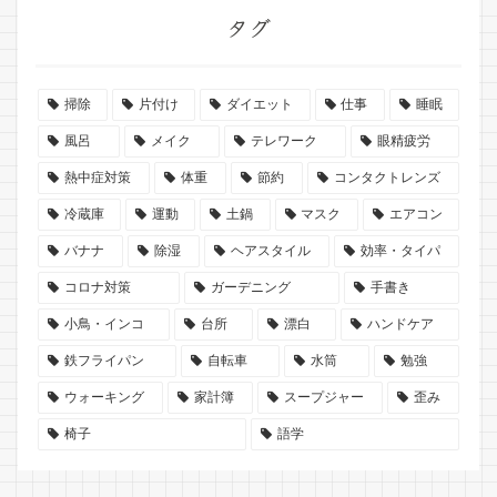
タグ
掃除
片付け
ダイエット
仕事
睡眠
風呂
メイク
テレワーク
眼精疲労
熱中症対策
体重
節約
コンタクトレンズ
冷蔵庫
運動
土鍋
マスク
エアコン
バナナ
除湿
ヘアスタイル
効率・タイパ
コロナ対策
ガーデニング
手書き
小鳥・インコ
台所
漂白
ハンドケア
鉄フライパン
自転車
水筒
勉強
ウォーキング
家計簿
スープジャー
歪み
椅子
語学