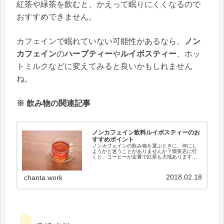
紅茶や緑茶を飲むと、かえって眠りにくくなるので
おすすめできません。
カフェインで眠れていない可能性があるなら、
ノン
カフェイン
の
ハーブティー
や
ルイボスティー
、ホッ
トミルクなどに変えてみると良いかもしれません
ね。
※ 飲み物の関連記事
ノンカフェイン飲料ルイボスティーのお
すすめポイント
ノンカフェインの飲み物を選ぶときに、何にし
ようかと迷うことがありませんか？喫茶店に行
くと、コーヒーが定番で紅茶も大抵あります
が、ノンカフェインで注文しようと思うと、選
択肢が少ないかもしれませんね。お店では、コ
コアやハーブティー、ジュースなど...
2018.02.18
chanta.work