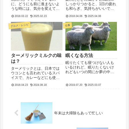
に、どうにも前に進まないよ
しっかりつかると、1日の疲れ
うな時には、気分を変えて、
も和らぎ、気持ちがいいです
部屋や机の周りなどを片付け
よね〜。ところが、疲れすぎ
2018.03.22
2025.02.23
2018.04.06
2025.04.06
ると、アイデアが浮かぶこと
てしまうと、お風呂に入るの
があります。じっとしていた
も面倒になってしまいます。
グルメ・レシピ
仕事
ときには眠くてやる気が出な
いつもはお風呂に入るのが好
かったとしても、席を立って
きなのに、「まずちょっと横
動き始めると、作業がはかど
になりたいよ〜」「休憩して
ることも...
から...
ターメリックミルクの味
眠くなる方法
は？
眠りたくても寝つけない人も
いるけれど、眠りたくないけ
ターメリックとは、日本では
れどもいつの間にか夢の中と
ウコンとも言われているスパ
いうこともあります。眠りた
イスで、カレーなどにも使わ
いときに眠れて、起きていた
れています。黄色で、手など
いときには目が冴えるよう
2018.04.23
2024.08.18
2019.07.20
2025.03.07
につくと、なかなか色が取れ
に、うまく調整できればいい
にくい性質をっています。パ
のに、と思いますね。本を読
ウダー状になる前は、ショウ
んでいるときに、ハッと気が
ガのような見た目で、黄色い
つくとま...
ショウガのように見えます。
皮をむ...
年末は大掃除もあって忙しい